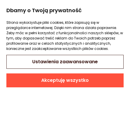
Dbamy o Twoją prywatność
Strona wykorzystuje pliki cookies, które zapisują się w
Zestawy
przeglądarce internetowej. Dzięki nim strona działa poprawnie.
Żeby móc w pełni korzystać z funkcjonalności naszych sklepów, w
komputerowe
tym, aby dopasować treść reklam do Twoich potrzeb poprzez
profilowanie oraz w celach statystycznych i analitycznych,
dla graczy!
konieczne jest zaakceptowanie wszystkich plików cookies.
Ustawienia zaawansowane
Tek Testers
Akceptuję wszystko
poleca:
Zobacz polecenia