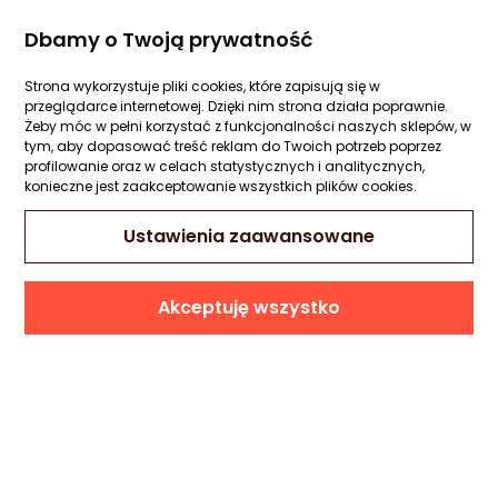
Dbamy o Twoją prywatność
ZGARNIJ KOD RABATOWY
GOTOWE ZESTAWY
Strona wykorzystuje pliki cookies, które zapisują się w
przeglądarce internetowej. Dzięki nim strona działa poprawnie.
Żeby móc w pełni korzystać z funkcjonalności naszych sklepów, w
tym, aby dopasować treść reklam do Twoich potrzeb poprzez
Składaj mądrzej
w 2026!
profilowanie oraz w celach statystycznych i analitycznych,
konieczne jest zaakceptowanie wszystkich plików cookies.
Ustawienia zaawansowane
Akceptuję wszystko