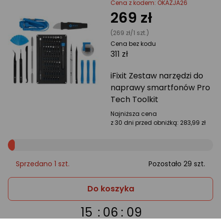
Cena z kodem: OKAZJA26
269 zł
(269 zł/1 szt.)
Cena bez kodu
311 zł
iFixit Zestaw narzędzi do
naprawy smartfonów Pro
Tech Toolkit
Najniższa cena
z 30 dni przed obniżką:
283,99 zł
Sprzedano 1 szt.
Pozostało 29 szt.
iFixit
Do koszyka
Zestaw
15
:
06
:
09
narzędzi