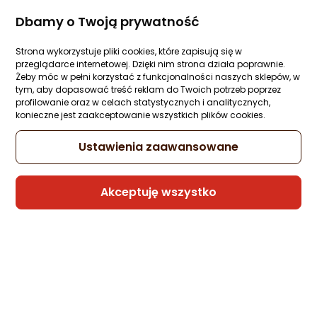
GODZIN
MINUT
SEKUND
do
Dbamy o Twoją prywatność
Sprawdź
naprawy
Strona wykorzystuje pliki cookies, które zapisują się w
smartfonów
przeglądarce internetowej. Dzięki nim strona działa poprawnie.
Żeby móc w pełni korzystać z funkcjonalności naszych sklepów, w
Pro
Odkryj Morele
tym, aby dopasować treść reklam do Twoich potrzeb poprzez
Tech
profilowanie oraz w celach statystycznych i analitycznych,
konieczne jest zaakceptowanie wszystkich plików cookies.
Toolkit
Ustawienia zaawansowane
Akceptuję wszystko
Łatwe i wygodne zakupy
Konkurencyjne ceny.
online.
Jak pestka.
Bez ściemy.
I z rymem.
Polecane