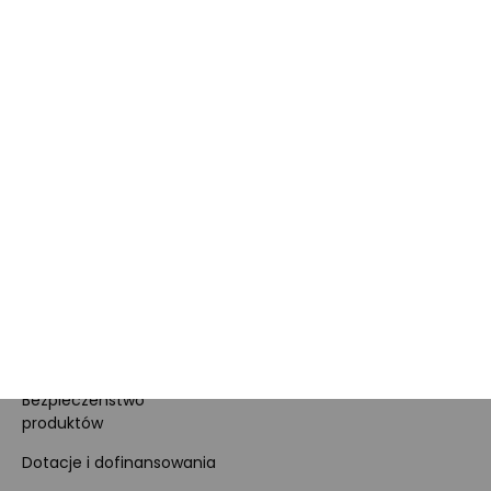
Obowiązki Morele.net i
Newsletter
Sprzedawcy Marketplace
Nagrody i certyfikaty
Kariera
Dla prasy
Polityka prywatności i
cookies
Ustawienia cookies
Regulamin sklepu
Koszty gospodarowania
odpadami
Bezpieczeństwo
produktów
Dotacje i dofinansowania