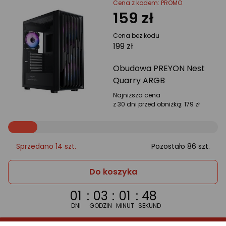
Cena z kodem: PROMO
159 zł
Cena bez kodu
199 zł
Obudowa PREYON Nest
Quarry ARGB
Najniższa cena
z 30 dni przed obniżką:
179 zł
Sprzedano 14 szt.
Pozostało 86 szt.
Obudowa
Do koszyka
PREYON
01
:
03
:
01
:
47
Nest
DNI
GODZIN
MINUT
SEKUND
Quarry