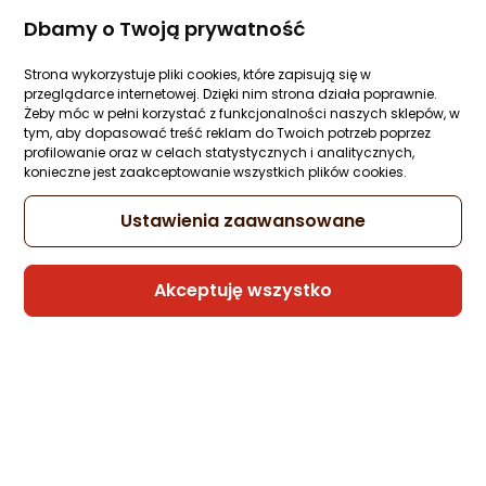
Sprawdź
ARGB
Dbamy o Twoją prywatność
Strona wykorzystuje pliki cookies, które zapisują się w
Odkryj Morele
przeglądarce internetowej. Dzięki nim strona działa poprawnie.
Żeby móc w pełni korzystać z funkcjonalności naszych sklepów, w
tym, aby dopasować treść reklam do Twoich potrzeb poprzez
profilowanie oraz w celach statystycznych i analitycznych,
konieczne jest zaakceptowanie wszystkich plików cookies.
Ustawienia zaawansowane
Łatwe i wygodne zakupy
Konkurencyjne ceny.
Akceptuję wszystko
online.
Jak pestka.
Bez ściemy.
I z rymem.
Polecane